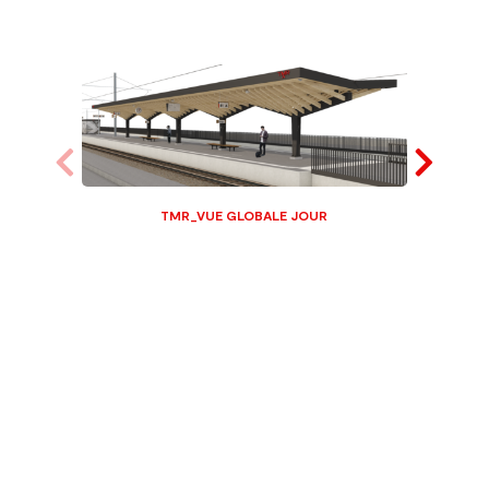
IN
TMR_VUE GLOBALE JOUR
–
T