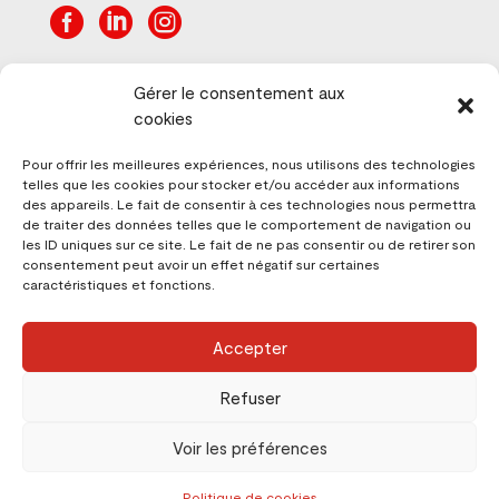



Gérer le consentement aux
cookies
Ensemble vers
Pour offrir les meilleures expériences, nous utilisons des technologies
telles que les cookies pour stocker et/ou accéder aux informations
l’avenir
des appareils. Le fait de consentir à ces technologies nous permettra
de traiter des données telles que le comportement de navigation ou
les ID uniques sur ce site. Le fait de ne pas consentir ou de retirer son
Inscrivez-vous à notre newsletter et
consentement peut avoir un effet négatif sur certaines
caractéristiques et fonctions.
suivez l’avancement des travaux.
Accepter
Refuser
Voir les préférences
Politique de cookies